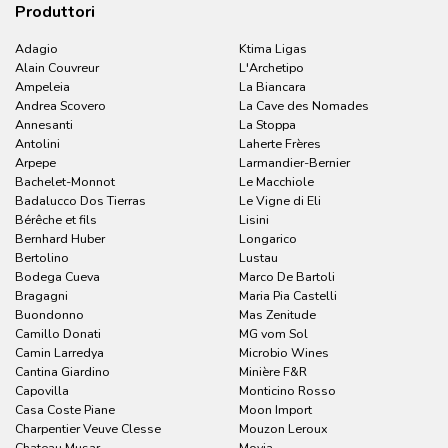
Produttori
Adagio
Ktima Ligas
Alain Couvreur
L'Archetipo
Ampeleia
La Biancara
Andrea Scovero
La Cave des Nomades
Annesanti
La Stoppa
Antolini
Laherte Frères
Arpepe
Larmandier-Bernier
Bachelet-Monnot
Le Macchiole
Badalucco Dos Tierras
Le Vigne di Eli
Bérêche et fils
Lisini
Bernhard Huber
Longarico
Bertolino
Lustau
Bodega Cueva
Marco De Bartoli
Bragagni
Maria Pia Castelli
Buondonno
Mas Zenitude
Camillo Donati
MG vom Sol
Camin Larredya
Microbio Wines
Cantina Giardino
Minière F&R
Capovilla
Monticino Rosso
Casa Coste Piane
Moon Import
Charpentier Veuve Clesse
Mouzon Leroux
Chateau Musar
Movia