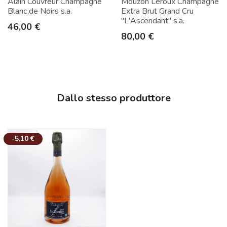
Alain Couvreur Champagne
Mouzon Leroux Champagne
Blanc de Noirs s.a.
Extra Brut Grand Cru
"L'Ascendant" s.a.
Prezzo
46,00 €
Prezzo
80,00 €
Dallo stesso produttore
-5,10 €