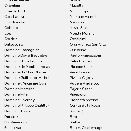
Cherubini
Musella
Clau de Nell
Nanni Copè
Clos Lapeyre
Nathalie Falmet
Clos Naudin
Neisson
Collalto
Nevio Scala
Cos
Nöella Morantin
Crocizia
Occhipinti
Dalzocchio
Orsi Vigneto San Vito
Domaine Castagnier
Our Wine
Domaine David Beaupère
Paolo Francesconi
Domaine de la Cadette
Patrick Sullivan
Domaine de Montbourgeau
Philippe Colin
Domaine du Clair Obscur
Piero Busso
Domaine Guillemot-Michel
Pivnica Čajkov
Domaine l'Ancienne Cure
Podere Pradarolo
Domaine Maréchal
Pojer e Sandri
Domaine Milan
Praesidium
Domaine Overnoy
Proprietà Sperino
Domaine Philippe Chatillon
Quinta de la Rosa
Domaine Tissot
Radovič
Dufaitre
Revì
Els Vinyerons
Rieffel
Emilio Vada
Robert Charlemagne