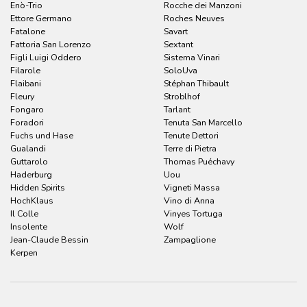
Enò-Trio
Rocche dei Manzoni
Ettore Germano
Roches Neuves
Fatalone
Savart
Fattoria San Lorenzo
Sextant
Figli Luigi Oddero
Sistema Vinari
Filarole
SoloUva
Flaibani
Stéphan Thibault
Fleury
Stroblhof
Fongaro
Tarlant
Foradori
Tenuta San Marcello
Fuchs und Hase
Tenute Dettori
Gualandi
Terre di Pietra
Guttarolo
Thomas Puéchavy
Haderburg
Uou
Hidden Spirits
Vigneti Massa
HochKlaus
Vino di Anna
Il Colle
Vinyes Tortuga
Insolente
Wolf
Jean-Claude Bessin
Zampaglione
Kerpen