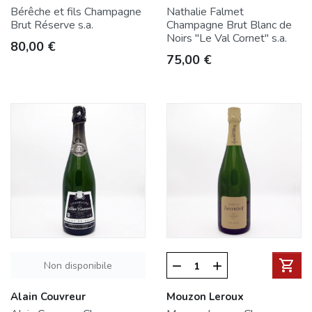
Bérêche et fils Champagne
Nathalie Falmet
Brut Réserve s.a.
Champagne Brut Blanc de
Noirs "Le Val Cornet" s.a.
Prezzo
80,00 €
Prezzo
75,00 €
shopping_cart
Non disponibile
remove
add
Alain Couvreur
Mouzon Leroux