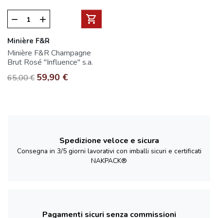
shopping_cart
remove
add
Minière F&R
Minière F&R Champagne
Brut Rosé "Influence" s.a.
Prezzo base
Prezzo
59,90 €
65,00 €
Spedizione veloce e sicura
Consegna in 3/5 giorni lavorativi con imballi sicuri e certificati
NAKPACK®
Pagamenti sicuri senza commissioni