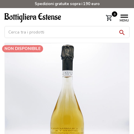
Spedizioni gratuite sopra i 190 euro
0
shopping_cart
MENU

NON DISPONIBILE