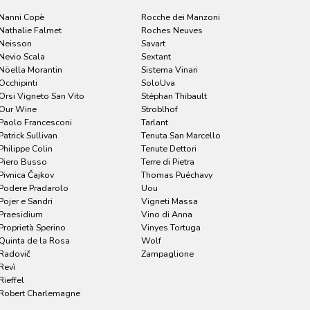
Nanni Copè
Rocche dei Manzoni
Nathalie Falmet
Roches Neuves
Neisson
Savart
Nevio Scala
Sextant
Nöella Morantin
Sistema Vinari
Occhipinti
SoloUva
Orsi Vigneto San Vito
Stéphan Thibault
Our Wine
Stroblhof
Paolo Francesconi
Tarlant
Patrick Sullivan
Tenuta San Marcello
Philippe Colin
Tenute Dettori
Piero Busso
Terre di Pietra
Pivnica Čajkov
Thomas Puéchavy
Podere Pradarolo
Uou
Pojer e Sandri
Vigneti Massa
Praesidium
Vino di Anna
Proprietà Sperino
Vinyes Tortuga
Quinta de la Rosa
Wolf
Radovič
Zampaglione
Revì
Rieffel
Robert Charlemagne