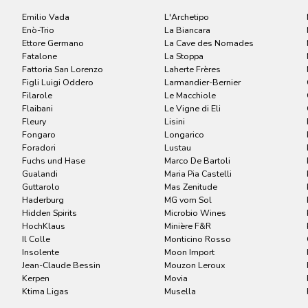
Emilio Vada
L'Archetipo
Enò-Trio
La Biancara
Ettore Germano
La Cave des Nomades
Fatalone
La Stoppa
Fattoria San Lorenzo
Laherte Frères
Figli Luigi Oddero
Larmandier-Bernier
Filarole
Le Macchiole
Flaibani
Le Vigne di Eli
Fleury
Lisini
Fongaro
Longarico
Foradori
Lustau
Fuchs und Hase
Marco De Bartoli
Gualandi
Maria Pia Castelli
Guttarolo
Mas Zenitude
Haderburg
MG vom Sol
Hidden Spirits
Microbio Wines
HochKlaus
Minière F&R
Il Colle
Monticino Rosso
Insolente
Moon Import
Jean-Claude Bessin
Mouzon Leroux
Kerpen
Movia
Ktima Ligas
Musella