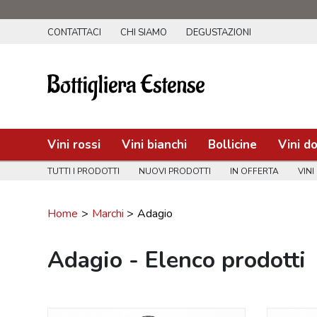
CONTATTACI
CHI SIAMO
DEGUSTAZIONI
Vini rossi
Vini bianchi
Bollicine
Vini do
TUTTI I PRODOTTI
NUOVI PRODOTTI
IN OFFERTA
VINI
Home
Marchi
Adagio
Adagio - Elenco prodotti