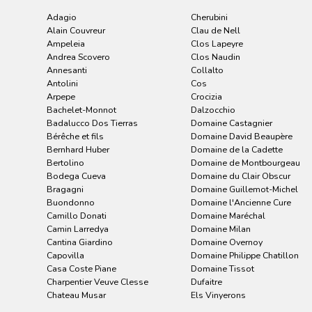
Adagio
Cherubini
Alain Couvreur
Clau de Nell
Ampeleia
Clos Lapeyre
Andrea Scovero
Clos Naudin
Annesanti
Collalto
Antolini
Cos
Arpepe
Crocizia
Bachelet-Monnot
Dalzocchio
Badalucco Dos Tierras
Domaine Castagnier
Bérêche et fils
Domaine David Beaupère
Bernhard Huber
Domaine de la Cadette
Bertolino
Domaine de Montbourgeau
Bodega Cueva
Domaine du Clair Obscur
Bragagni
Domaine Guillemot-Michel
Buondonno
Domaine l'Ancienne Cure
Camillo Donati
Domaine Maréchal
Camin Larredya
Domaine Milan
Cantina Giardino
Domaine Overnoy
Capovilla
Domaine Philippe Chatillon
Casa Coste Piane
Domaine Tissot
Charpentier Veuve Clesse
Dufaitre
Chateau Musar
Els Vinyerons