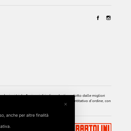
elezioni triple A, vignaioli indipendenti prodotto dalle migliori
odo semplice e sicuro, senza nessun minimo quantitativo d’ordine, con
×
so, anche per altre finalità
ativa.