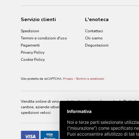
Servizio clienti
L'enoteca
Spedizioni
Contattaci
Termini e condizioni d'uso
Chi siamo
Pagamenti
Degustazioni
Privacy Policy
Cookie Policy
Sito protetto da reCAPTCHA.
Privacy
-
Termini e condizioni
Vendita online di vino prodotto da cantine selezionate da Bottiglier
cantine, aziende vitivinicole di tutto il mondo. Bottiglieria Estens
Informativa
spedizioni veloci.
Noi e terze parti selezionate utilizzi
(“misurazione”) come specificato ne
Puoi acconsentire all’utilizzo di tal