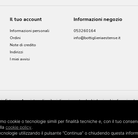
Il tuo account
Informazioni negozio
Informazioni personali
053260164
Ordini
info@bottiglieriaestense.it
Note di credito
Indirizzi
I miei avvisi
ia Estense. Acquista online il miglior vino naturale, biologico, biodinamico, le s
e è lo shop online dove potrai trovare e acquistare i migliori vini naturali in m
amo cookie o tecnologie simili per finalità tecniche e, con il tuo consen
lla
cookie policy
.
i tecnologie utilizzando il pulsante “Continua” o chiudendo questa inform