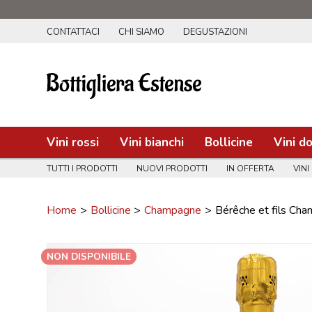
CONTATTACI
CHI SIAMO
DEGUSTAZIONI
Vini rossi
Vini bianchi
Bollicine
Vini do
TUTTI I PRODOTTI
NUOVI PRODOTTI
IN OFFERTA
VINI
Home
Bollicine
Champagne
Bérêche et fils Ch
NON DISPONIBILE