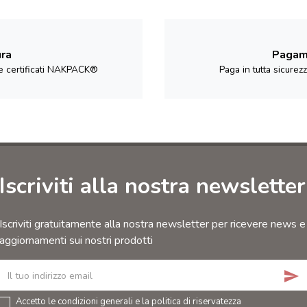
ura
Pagame
i e certificati NAKPACK®
Paga in tutta sicurez
Iscriviti alla nostra newsletter
Iscriviti gratuitamente alla nostra newsletter per ricevere news e
aggiornamenti sui nostri prodotti
send
Accetto le condizioni generali e la politica di riservatezza