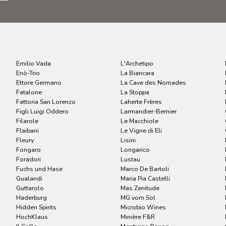
Emilio Vada
L'Archetipo
Enò-Trio
La Biancara
Ettore Germano
La Cave des Nomades
Fatalone
La Stoppa
Fattoria San Lorenzo
Laherte Frères
Figli Luigi Oddero
Larmandier-Bernier
Filarole
Le Macchiole
Flaibani
Le Vigne di Eli
Fleury
Lisini
Fongaro
Longarico
Foradori
Lustau
Fuchs und Hase
Marco De Bartoli
Gualandi
Maria Pia Castelli
Guttarolo
Mas Zenitude
Haderburg
MG vom Sol
Hidden Spirits
Microbio Wines
HochKlaus
Minière F&R