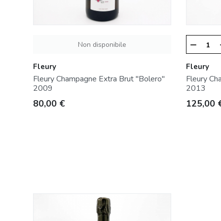
Non disponibile
remove
Fleury
Fleury
Fleury Champagne Extra Brut "Bolero"
Fleury Ch
2009
2013
Prezzo
Prezzo
80,00 €
125,00 