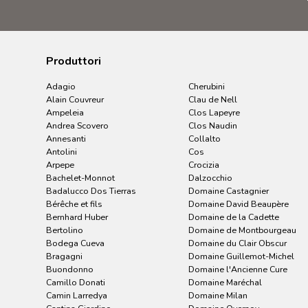
Produttori
Adagio
Cherubini
Alain Couvreur
Clau de Nell
Ampeleia
Clos Lapeyre
Andrea Scovero
Clos Naudin
Annesanti
Collalto
Antolini
Cos
Arpepe
Crocizia
Bachelet-Monnot
Dalzocchio
Badalucco Dos Tierras
Domaine Castagnier
Bérêche et fils
Domaine David Beaupère
Bernhard Huber
Domaine de la Cadette
Bertolino
Domaine de Montbourgeau
Bodega Cueva
Domaine du Clair Obscur
Bragagni
Domaine Guillemot-Michel
Buondonno
Domaine l'Ancienne Cure
Camillo Donati
Domaine Maréchal
Camin Larredya
Domaine Milan