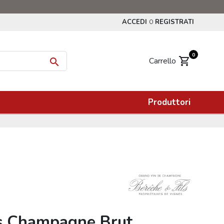
ACCEDI
REGISTRATI
O
0
shopping_cart
Carrello

Produttori
ls Champagne Brut