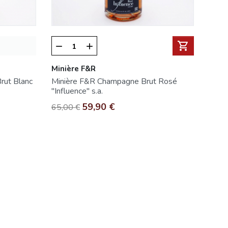
shopping_cart
remove
add
Minière F&R
rut Blanc
Minière F&R Champagne Brut Rosé
"Influence" s.a.
Prezzo base
Prezzo
59,90 €
65,00 €