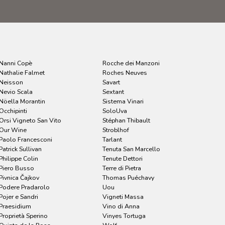
Nanni Copè
Rocche dei Manzoni
Nathalie Falmet
Roches Neuves
Neisson
Savart
Nevio Scala
Sextant
Nöella Morantin
Sistema Vinari
Occhipinti
SoloUva
Orsi Vigneto San Vito
Stéphan Thibault
Our Wine
Stroblhof
Paolo Francesconi
Tarlant
Patrick Sullivan
Tenuta San Marcello
Philippe Colin
Tenute Dettori
Piero Busso
Terre di Pietra
Pivnica Čajkov
Thomas Puéchavy
Podere Pradarolo
Uou
Pojer e Sandri
Vigneti Massa
Praesidium
Vino di Anna
Proprietà Sperino
Vinyes Tortuga