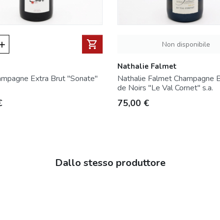
shopping_cart
Non disponibile
add
Nathalie Falmet
ampagne Extra Brut "Sonate"
Nathalie Falmet Champagne B
de Noirs "Le Val Cornet" s.a.
Prezzo
€
75,00 €
Dallo stesso produttore