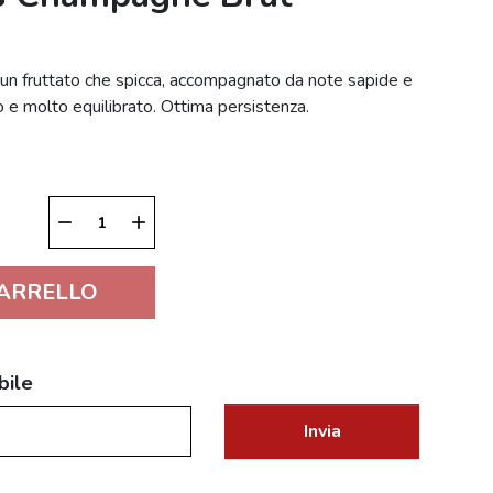
 un fruttato che spicca, accompagnato da note sapide e
ro e molto equilibrato. Ottima persistenza.
remove
add
CARRELLO
bile
Invia