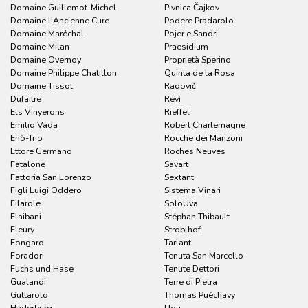
Domaine Guillemot-Michel
Pivnica Čajkov
Domaine l'Ancienne Cure
Podere Pradarolo
Domaine Maréchal
Pojer e Sandri
Domaine Milan
Praesidium
Domaine Overnoy
Proprietà Sperino
Domaine Philippe Chatillon
Quinta de la Rosa
Domaine Tissot
Radovič
Dufaitre
Revì
Els Vinyerons
Rieffel
Emilio Vada
Robert Charlemagne
Enò-Trio
Rocche dei Manzoni
Ettore Germano
Roches Neuves
Fatalone
Savart
Fattoria San Lorenzo
Sextant
Figli Luigi Oddero
Sistema Vinari
Filarole
SoloUva
Flaibani
Stéphan Thibault
Fleury
Stroblhof
Fongaro
Tarlant
Foradori
Tenuta San Marcello
Fuchs und Hase
Tenute Dettori
Gualandi
Terre di Pietra
Guttarolo
Thomas Puéchavy
Haderburg
Uou