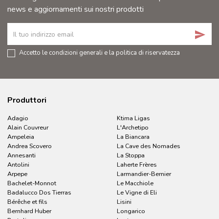
news e aggiornamenti sui nostri prodotti
send
Accetto le condizioni generali e la politica di riservatezza
Produttori
Adagio
Ktima Ligas
Alain Couvreur
L'Archetipo
Ampeleia
La Biancara
Andrea Scovero
La Cave des Nomades
Annesanti
La Stoppa
Antolini
Laherte Frères
Arpepe
Larmandier-Bernier
Bachelet-Monnot
Le Macchiole
Badalucco Dos Tierras
Le Vigne di Eli
Bérêche et fils
Lisini
Bernhard Huber
Longarico