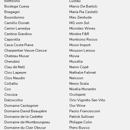
Bertolino
Lustau
Bodega Cueva
Marco De Bartoli
Bragagni
Maria Pia Castelli
Buondonno
Mas Zenitude
Camillo Donati
MG vom Sol
Camin Larredya
Microbio Wines
Cantina Giardino
Minière F&R
Capovilla
Monticino Rosso
Casa Coste Piane
Moon Import
Charpentier Veuve Clesse
Mouzon Leroux
Chateau Musar
Movia
Cherubini
Musella
Clau de Nell
Nanni Copè
Clos Lapeyre
Nathalie Falmet
Clos Naudin
Neisson
Collalto
Nevio Scala
Cos
Nöella Morantin
Crocizia
Occhipinti
Dalzocchio
Orsi Vigneto San Vito
Domaine Castagnier
Our Wine
Domaine David Beaupère
Paolo Francesconi
Domaine de la Cadette
Patrick Sullivan
Domaine de Montbourgeau
Philippe Colin
Domaine du Clair Obscur
Piero Busso