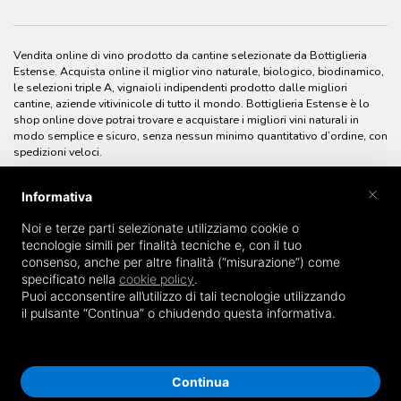
Vendita online di vino prodotto da cantine selezionate da Bottiglieria
Estense. Acquista online il miglior vino naturale, biologico, biodinamico,
le selezioni triple A, vignaioli indipendenti prodotto dalle migliori
cantine, aziende vitivinicole di tutto il mondo. Bottiglieria Estense è lo
shop online dove potrai trovare e acquistare i migliori vini naturali in
modo semplice e sicuro, senza nessun minimo quantitativo d’ordine, con
spedizioni veloci.
×
Informativa
Noi e terze parti selezionate utilizziamo cookie o
tecnologie simili per finalità tecniche e, con il tuo
consenso, anche per altre finalità (“misurazione”) come
specificato nella
cookie policy
.
Puoi acconsentire all’utilizzo di tali tecnologie utilizzando
il pulsante “Continua” o chiudendo questa informativa.
Continua
© Bottiglieria Estense Enoteca - Enoteca online - P.IVA 0190313038