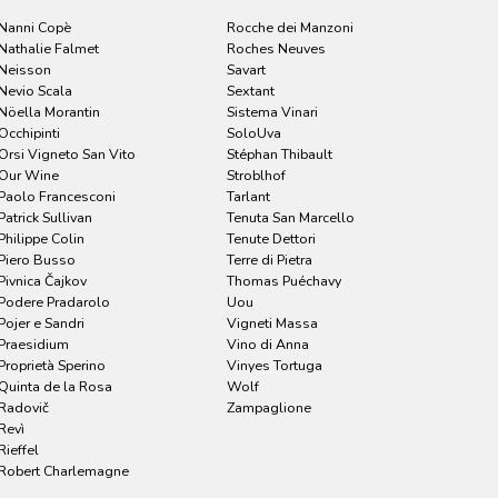
Nanni Copè
Rocche dei Manzoni
Nathalie Falmet
Roches Neuves
Neisson
Savart
Nevio Scala
Sextant
Nöella Morantin
Sistema Vinari
Occhipinti
SoloUva
Orsi Vigneto San Vito
Stéphan Thibault
Our Wine
Stroblhof
Paolo Francesconi
Tarlant
Patrick Sullivan
Tenuta San Marcello
Philippe Colin
Tenute Dettori
Piero Busso
Terre di Pietra
Pivnica Čajkov
Thomas Puéchavy
Podere Pradarolo
Uou
Pojer e Sandri
Vigneti Massa
Praesidium
Vino di Anna
Proprietà Sperino
Vinyes Tortuga
Quinta de la Rosa
Wolf
Radovič
Zampaglione
Revì
Rieffel
Robert Charlemagne