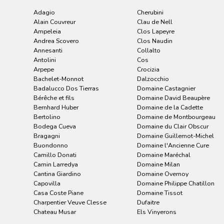
Adagio
Cherubini
Alain Couvreur
Clau de Nell
Ampeleia
Clos Lapeyre
Andrea Scovero
Clos Naudin
Annesanti
Collalto
Antolini
Cos
Arpepe
Crocizia
Bachelet-Monnot
Dalzocchio
Badalucco Dos Tierras
Domaine Castagnier
Bérêche et fils
Domaine David Beaupère
Bernhard Huber
Domaine de la Cadette
Bertolino
Domaine de Montbourgeau
Bodega Cueva
Domaine du Clair Obscur
Bragagni
Domaine Guillemot-Michel
Buondonno
Domaine l'Ancienne Cure
Camillo Donati
Domaine Maréchal
Camin Larredya
Domaine Milan
Cantina Giardino
Domaine Overnoy
Capovilla
Domaine Philippe Chatillon
Casa Coste Piane
Domaine Tissot
Charpentier Veuve Clesse
Dufaitre
Chateau Musar
Els Vinyerons