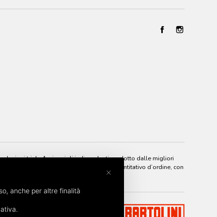
elezioni triple A, vignaioli indipendenti prodotto dalle migliori
odo semplice e sicuro, senza nessun minimo quantitativo d’ordine, con
×
so, anche per altre finalità
ativa.