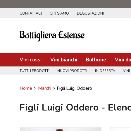
CONTATTACI
CHI SIAMO
DEGUSTAZIONI
Vini rossi
Vini bianchi
Bollicine
Vini do
TUTTI I PRODOTTI
NUOVI PRODOTTI
IN OFFERTA
VINI
Home
Marchi
Figli Luigi Oddero
Figli Luigi Oddero - Elen