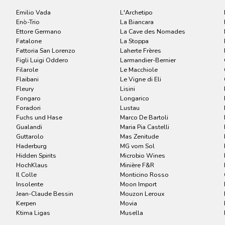
Emilio Vada
L'Archetipo
Enò-Trio
La Biancara
Ettore Germano
La Cave des Nomades
Fatalone
La Stoppa
Fattoria San Lorenzo
Laherte Frères
Figli Luigi Oddero
Larmandier-Bernier
Filarole
Le Macchiole
Flaibani
Le Vigne di Eli
Fleury
Lisini
Fongaro
Longarico
Foradori
Lustau
Fuchs und Hase
Marco De Bartoli
Gualandi
Maria Pia Castelli
Guttarolo
Mas Zenitude
Haderburg
MG vom Sol
Hidden Spirits
Microbio Wines
HochKlaus
Minière F&R
Il Colle
Monticino Rosso
Insolente
Moon Import
Jean-Claude Bessin
Mouzon Leroux
Kerpen
Movia
Ktima Ligas
Musella