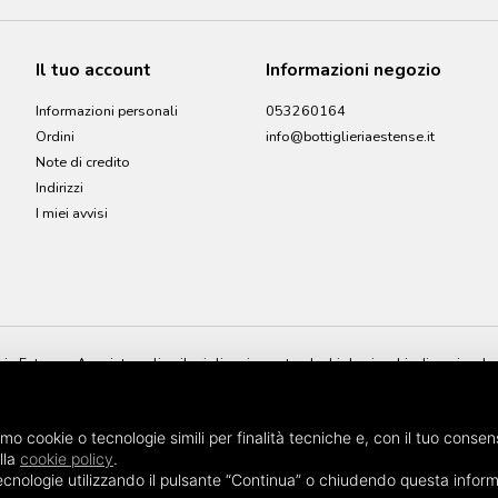
Il tuo account
Informazioni negozio
Informazioni personali
053260164
Ordini
info@bottiglieriaestense.it
Note di credito
Indirizzi
I miei avvisi
ia Estense. Acquista online il miglior vino naturale, biologico, biodinamico, le s
e è lo shop online dove potrai trovare e acquistare i migliori vini naturali in m
amo cookie o tecnologie simili per finalità tecniche e, con il tuo consen
lla
cookie policy
.
i tecnologie utilizzando il pulsante “Continua” o chiudendo questa inform