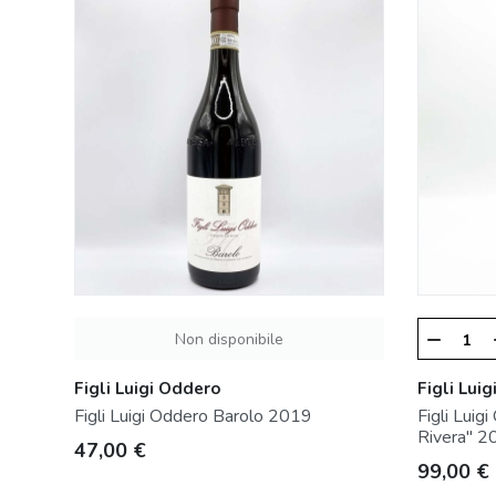
Non disponibile
remove
Figli Luigi Oddero
Figli Lui
Figli Luigi Oddero Barolo 2019
Figli Luig
Rivera" 2
Prezzo
47,00 €
Prezzo
99,00 €