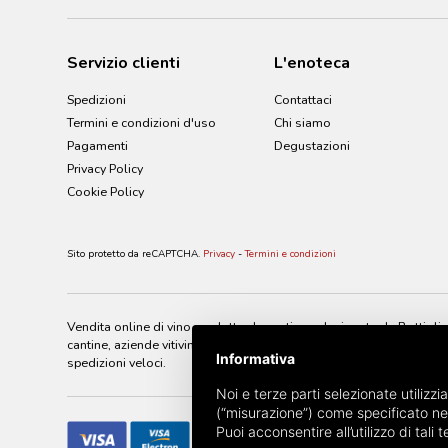
Servizio clienti
L'enoteca
Spedizioni
Contattaci
Termini e condizioni d'uso
Chi siamo
Pagamenti
Degustazioni
Privacy Policy
Cookie Policy
Sito protetto da reCAPTCHA.
Privacy
-
Termini e condizioni
Vendita online di vino prodotto da cantine selezionate da Bottiglier
cantine, aziende vitivinicole di tutto il mondo. Bottiglieria Estens
Informativa
spedizioni veloci.
Noi e terze parti selezionate utilizzi
(“misurazione”) come specificato ne
Puoi acconsentire all’utilizzo di tal