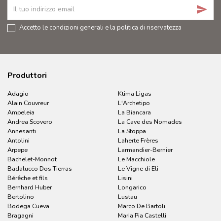
send
Accetto le condizioni generali e la politica di riservatezza
Produttori
Adagio
Ktima Ligas
Alain Couvreur
L'Archetipo
Ampeleia
La Biancara
Andrea Scovero
La Cave des Nomades
Annesanti
La Stoppa
Antolini
Laherte Frères
Arpepe
Larmandier-Bernier
Bachelet-Monnot
Le Macchiole
Badalucco Dos Tierras
Le Vigne di Eli
Bérêche et fils
Lisini
Bernhard Huber
Longarico
Bertolino
Lustau
Bodega Cueva
Marco De Bartoli
Bragagni
Maria Pia Castelli