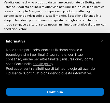
Vendita online di vino prodotto da cantine selezionate da Bottiglieria
Estense. Acquista online il miglior vino naturale, biologico, biodinamico,
le selezioni triple A, vignaioli indipendenti prodotto dalle migliori
cantine, aziende vitivinicole di tutto il mondo. Bottiglieria Estense è lo
shop online dove potrai trovare e acquistare i migliori vini naturali in
modo semplice e sicuro, senza nessun minimo quantitativo d’ordine, con
spedizioni veloci.
×
Informativa
Noi e terze parti selezionate utilizziamo cookie o
tecnologie simili per finalità tecniche e, con il tuo
consenso, anche per altre finalità (“misurazione”) come
specificato nella
cookie policy
.
Puoi acconsentire all’utilizzo di tali tecnologie utilizzando
il pulsante “Continua” o chiudendo questa informativa.
Continua
© Bottiglieria Estense Enoteca - Enoteca online - P.IVA 0190313038