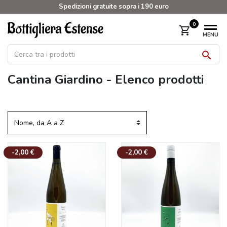
Spedizioni gratuite sopra i 190 euro
0
shopping_cart
MENU

Cantina Giardino - Elenco prodotti
-2,00 €
-2,00 €