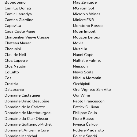
Buondonno
Mas Zenitude
Camillo Donati
MG vom Sol
Camin Larredya
Microbio Wines
Cantina Giardino
Minière F&R
Capovilla
Monticino Rosso
Casa Coste Piane
Moon Import
Charpentier Veuve Clesse
Mouzon Leroux
Chateau Musar
Movia
Cherubini
Musella
Clau de Nell
Nanni Copè
Clos Lapeyre
Nathalie Falmet
Clos Naudin
Neisson
Collalto
Nevio Scala
Cos
Nöella Morantin
Crocizia
Occhipinti
Dalzocchio
Orsi Vigneto San Vito
Domaine Castagnier
Our Wine
Domaine David Beaupère
Paolo Francesconi
Domaine de la Cadette
Patrick Sullivan
Domaine de Montbourgeau
Philippe Colin
Domaine du Clair Obscur
Piero Busso
Domaine Guillemot-Michel
Pivnica Čajkov
Domaine l'Ancienne Cure
Podere Pradarolo
Domaine Maréchal
Pojer e Sandri