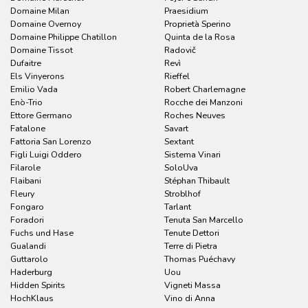
Domaine Milan
Praesidium
Domaine Overnoy
Proprietà Sperino
Domaine Philippe Chatillon
Quinta de la Rosa
Domaine Tissot
Radovič
Dufaitre
Revì
Els Vinyerons
Rieffel
Emilio Vada
Robert Charlemagne
Enò-Trio
Rocche dei Manzoni
Ettore Germano
Roches Neuves
Fatalone
Savart
Fattoria San Lorenzo
Sextant
Figli Luigi Oddero
Sistema Vinari
Filarole
SoloUva
Flaibani
Stéphan Thibault
Fleury
Stroblhof
Fongaro
Tarlant
Foradori
Tenuta San Marcello
Fuchs und Hase
Tenute Dettori
Gualandi
Terre di Pietra
Guttarolo
Thomas Puéchavy
Haderburg
Uou
Hidden Spirits
Vigneti Massa
HochKlaus
Vino di Anna