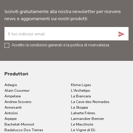
Iscriviti gratuitamente alla nostra newsletter per ricevere
news e aggiornamenti sui nostri prodotti
send
Accetto le condizioni generali e la politica di riservatezza
Produttori
Adagio
Ktima Ligas
Alain Couvreur
L'Archetipo
Ampeleia
La Biancara
Andrea Scovero
La Cave des Nomades
Annesanti
La Stoppa
Antolini
Laherte Frères
Arpepe
Larmandier-Bernier
Bachelet-Monnot
Le Macchiole
Badalucco Dos Tierras
Le Vigne di Eli