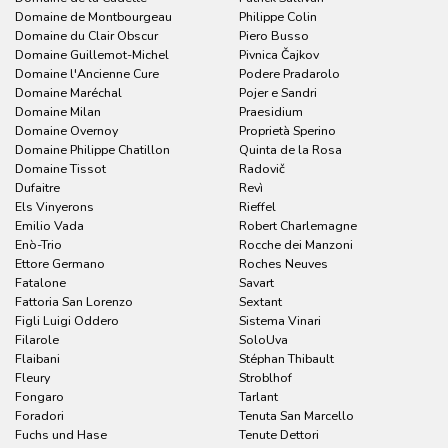
Domaine de Montbourgeau
Philippe Colin
Domaine du Clair Obscur
Piero Busso
Domaine Guillemot-Michel
Pivnica Čajkov
Domaine l'Ancienne Cure
Podere Pradarolo
Domaine Maréchal
Pojer e Sandri
Domaine Milan
Praesidium
Domaine Overnoy
Proprietà Sperino
Domaine Philippe Chatillon
Quinta de la Rosa
Domaine Tissot
Radovič
Dufaitre
Revì
Els Vinyerons
Rieffel
Emilio Vada
Robert Charlemagne
Enò-Trio
Rocche dei Manzoni
Ettore Germano
Roches Neuves
Fatalone
Savart
Fattoria San Lorenzo
Sextant
Figli Luigi Oddero
Sistema Vinari
Filarole
SoloUva
Flaibani
Stéphan Thibault
Fleury
Stroblhof
Fongaro
Tarlant
Foradori
Tenuta San Marcello
Fuchs und Hase
Tenute Dettori