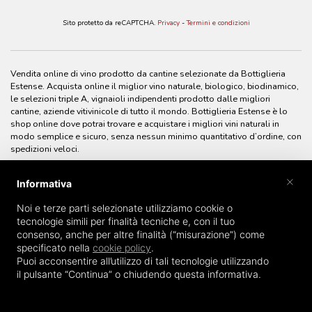
Sito protetto da reCAPTCHA.
Privacy
-
Termini e condizioni
Vendita online di vino prodotto da cantine selezionate da Bottiglieria
Estense. Acquista online il miglior vino naturale, biologico, biodinamico,
le selezioni triple A, vignaioli indipendenti prodotto dalle migliori
cantine, aziende vitivinicole di tutto il mondo. Bottiglieria Estense è lo
shop online dove potrai trovare e acquistare i migliori vini naturali in
modo semplice e sicuro, senza nessun minimo quantitativo d’ordine, con
spedizioni veloci.
×
Informativa
Noi e terze parti selezionate utilizziamo cookie o
tecnologie simili per finalità tecniche e, con il tuo
consenso, anche per altre finalità (“misurazione”) come
specificato nella
cookie policy
.
Puoi acconsentire all’utilizzo di tali tecnologie utilizzando
il pulsante “Continua” o chiudendo questa informativa.