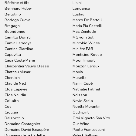
Bérêche et fils
Lisini
Bernhard Huber
Longarico
Bertolino
Lustau
Bodega Cueva
Marco De Bartoli
Bragagni
Maria Pia Castelli
Buondonno
Mas Zenitude
Camillo Donati
MG vom Sol
Camin Larredya
Microbio Wines
Cantina Giardino
Minière F&R
Capovilla
Monticino Rosso
Casa Coste Piane
Moon Import
Charpentier Veuve Clesse
Mouzon Leroux
Chateau Musar
Movia
Cherubini
Musella
Clau de Nell
Nanni Copè
Clos Lapeyre
Nathalie Falmet
Clos Naudin
Neisson
Collalto
Nevio Scala
Cos
Nöella Morantin
Crocizia
Occhipinti
Dalzocchio
Orsi Vigneto San Vito
Domaine Castagnier
Our Wine
Domaine David Beaupère
Paolo Francesconi
Domaine de la Cadette
Patrick Sullivan