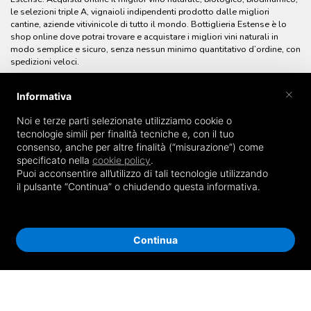
le selezioni triple A, vignaioli indipendenti prodotto dalle migliori
cantine, aziende vitivinicole di tutto il mondo. Bottiglieria Estense è lo
shop online dove potrai trovare e acquistare i migliori vini naturali in
modo semplice e sicuro, senza nessun minimo quantitativo d’ordine, con
spedizioni veloci.
×
Informativa
Noi e terze parti selezionate utilizziamo cookie o
tecnologie simili per finalità tecniche e, con il tuo
consenso, anche per altre finalità (“misurazione”) come
specificato nella
cookie policy
.
Puoi acconsentire all’utilizzo di tali tecnologie utilizzando
il pulsante “Continua” o chiudendo questa informativa.
Continua
© Bottiglieria Estense Enoteca - Enoteca online - P.IVA 0190313038