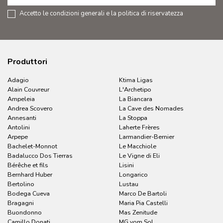
Accetto le condizioni generali e la politica di riservatezza
Produttori
Adagio
Ktima Ligas
Alain Couvreur
L'Archetipo
Ampeleia
La Biancara
Andrea Scovero
La Cave des Nomades
Annesanti
La Stoppa
Antolini
Laherte Frères
Arpepe
Larmandier-Bernier
Bachelet-Monnot
Le Macchiole
Badalucco Dos Tierras
Le Vigne di Eli
Bérêche et fils
Lisini
Bernhard Huber
Longarico
Bertolino
Lustau
Bodega Cueva
Marco De Bartoli
Bragagni
Maria Pia Castelli
Buondonno
Mas Zenitude
Camillo Donati
MG vom Sol