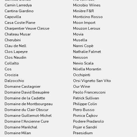
Camin Larredya
Microbio Wines
Cantina Giardino
Minière F&R
Capovilla
Monticino Rosso
Casa Coste Piane
Moon Import
Charpentier Veuve Clesse
Mouzon Leroux
Chateau Musar
Movia
Cherubini
Musella
Clau de Nell
Nanni Copè
Clos Lapeyre
Nathalie Falmet
Clos Naudin
Neisson
Collalto
Nevio Scala
Cos
Nöella Morantin
Crocizia
Occhipinti
Dalzocchio
Orsi Vigneto San Vito
Domaine Castagnier
Our Wine
Domaine David Beaupère
Paolo Francesconi
Domaine de la Cadette
Patrick Sullivan
Domaine de Montbourgeau
Philippe Colin
Domaine du Clair Obscur
Piero Busso
Domaine Guillemot-Michel
Pivnica Čajkov
Domaine l'Ancienne Cure
Podere Pradarolo
Domaine Maréchal
Pojer e Sandri
Domaine Milan
Praesidium