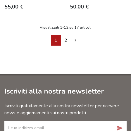
Prezzo
Prezzo
55,00 €
50,00 €
Visualizzati 1-12 su 17 articoli
Successivo
1
2

Iscriviti alla nostra newsletter
Iscriviti gratuitamente alla nostra newsletter per ricevere
news e aggiornamenti sui nostri prodotti
send