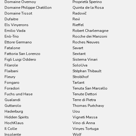
Domaine Overnoy
Proprietà Sperino
Domaine Philippe Chatillon
Quinta de la Rosa
Domaine Tissot
Radovič
Dufaitre
Revì
Els Vinyerons
Rieffel
Emilio Vada
Robert Charlemagne
Enò-Trio
Rocche dei Manzoni
Ettore Germano
Roches Neuves
Fatalone
Savart
Fattoria San Lorenzo
Sextant
Figli Luigi Oddero
Sistema Vinari
Filarole
SoloUva
Flaibani
Stéphan Thibault
Fleury
Stroblhof
Fongaro
Tarlant
Foradori
Tenuta San Marcello
Fuchs und Hase
Tenute Dettori
Gualandi
Terre di Pietra
Guttarolo
Thomas Puéchavy
Haderburg
Uou
Hidden Spirits
Vigneti Massa
HochKlaus
Vino di Anna
Il Colle
Vinyes Tortuga
Insolente
Wolf