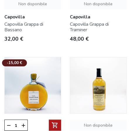
Non disponibile
Non disponibile
Capovilla
Capovilla
Capovilla Grappa di
Capovilla Grappa di
Bassano
Traminer
Prezzo
Prezzo
32,00 €
48,00 €
-15,00 €
shopping_cart
Non disponibile
remove
add