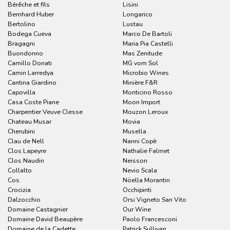
Bérêche et fils
Lisini
Bernhard Huber
Longarico
Bertolino
Lustau
Bodega Cueva
Marco De Bartoli
Bragagni
Maria Pia Castelli
Buondonno
Mas Zenitude
Camillo Donati
MG vom Sol
Camin Larredya
Microbio Wines
Cantina Giardino
Minière F&R
Capovilla
Monticino Rosso
Casa Coste Piane
Moon Import
Charpentier Veuve Clesse
Mouzon Leroux
Chateau Musar
Movia
Cherubini
Musella
Clau de Nell
Nanni Copè
Clos Lapeyre
Nathalie Falmet
Clos Naudin
Neisson
Collalto
Nevio Scala
Cos
Nöella Morantin
Crocizia
Occhipinti
Dalzocchio
Orsi Vigneto San Vito
Domaine Castagnier
Our Wine
Domaine David Beaupère
Paolo Francesconi
Domaine de la Cadette
Patrick Sullivan