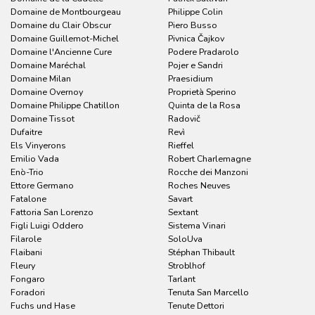
Domaine de Montbourgeau
Philippe Colin
Domaine du Clair Obscur
Piero Busso
Domaine Guillemot-Michel
Pivnica Čajkov
Domaine l'Ancienne Cure
Podere Pradarolo
Domaine Maréchal
Pojer e Sandri
Domaine Milan
Praesidium
Domaine Overnoy
Proprietà Sperino
Domaine Philippe Chatillon
Quinta de la Rosa
Domaine Tissot
Radovič
Dufaitre
Revì
Els Vinyerons
Rieffel
Emilio Vada
Robert Charlemagne
Enò-Trio
Rocche dei Manzoni
Ettore Germano
Roches Neuves
Fatalone
Savart
Fattoria San Lorenzo
Sextant
Figli Luigi Oddero
Sistema Vinari
Filarole
SoloUva
Flaibani
Stéphan Thibault
Fleury
Stroblhof
Fongaro
Tarlant
Foradori
Tenuta San Marcello
Fuchs und Hase
Tenute Dettori