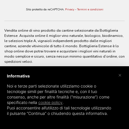
Sito protetto da reCAPTCHA.
Privacy
-
Termini e condizioni
Vendita online di vino prodotto da cantine selezionate da Bottiglieria
Estense. Acquista online il miglior vino naturale, biologico, biodinamico,
le selezioni triple A, vignaioli indipendenti prodotto dalle migliori
cantine, aziende vitivinicole di tutto il mondo. Bottiglieria Estense è lo
shop online dove potrai trovare e acquistare i migliori vini naturali in
modo semplice e sicuro, senza nessun minimo quantitativo d’ordine, con
spedizioni veloci.
×
Informativa
Noi e terze parti selezionate utilizziamo cookie o
tecnologie simili per finalità tecniche e, con il tuo
consenso, anche per altre finalità (“misurazione”) come
specificato nella
cookie policy
.
Puoi acconsentire all’utilizzo di tali tecnologie utilizzando
il pulsante “Continua” o chiudendo questa informativa.