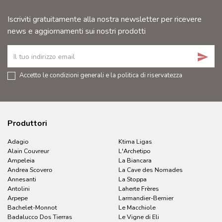
Iscriviti gratuitamente alla nostra newsletter per ricevere
news e aggiornamenti sui nostri prodotti
send
Accetto le condizioni generali e la politica di riservatezza
Produttori
Adagio
Ktima Ligas
Alain Couvreur
L'Archetipo
Ampeleia
La Biancara
Andrea Scovero
La Cave des Nomades
Annesanti
La Stoppa
Antolini
Laherte Frères
Arpepe
Larmandier-Bernier
Bachelet-Monnot
Le Macchiole
Badalucco Dos Tierras
Le Vigne di Eli