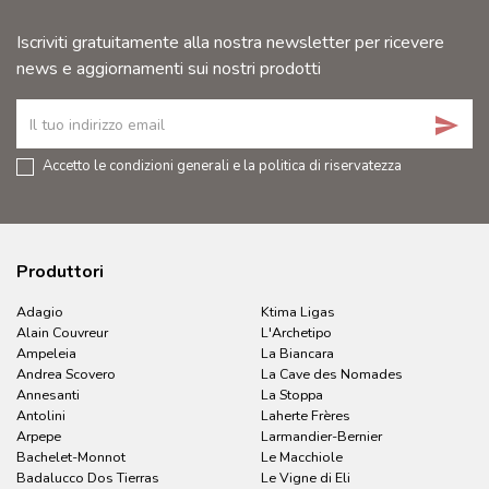
Iscriviti gratuitamente alla nostra newsletter per ricevere
news e aggiornamenti sui nostri prodotti
send
Accetto le condizioni generali e la politica di riservatezza
Produttori
Adagio
Ktima Ligas
Alain Couvreur
L'Archetipo
Ampeleia
La Biancara
Andrea Scovero
La Cave des Nomades
Annesanti
La Stoppa
Antolini
Laherte Frères
Arpepe
Larmandier-Bernier
Bachelet-Monnot
Le Macchiole
Badalucco Dos Tierras
Le Vigne di Eli