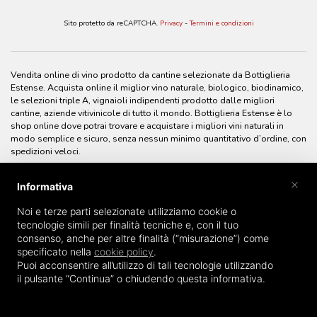
Sito protetto da reCAPTCHA.
Privacy
-
Termini e condizioni
Vendita online di vino prodotto da cantine selezionate da Bottiglieria
Estense. Acquista online il miglior vino naturale, biologico, biodinamico,
le selezioni triple A, vignaioli indipendenti prodotto dalle migliori
cantine, aziende vitivinicole di tutto il mondo. Bottiglieria Estense è lo
shop online dove potrai trovare e acquistare i migliori vini naturali in
modo semplice e sicuro, senza nessun minimo quantitativo d’ordine, con
spedizioni veloci.
×
Informativa
Noi e terze parti selezionate utilizziamo cookie o
tecnologie simili per finalità tecniche e, con il tuo
consenso, anche per altre finalità (“misurazione”) come
specificato nella
cookie policy
.
Puoi acconsentire all’utilizzo di tali tecnologie utilizzando
il pulsante “Continua” o chiudendo questa informativa.