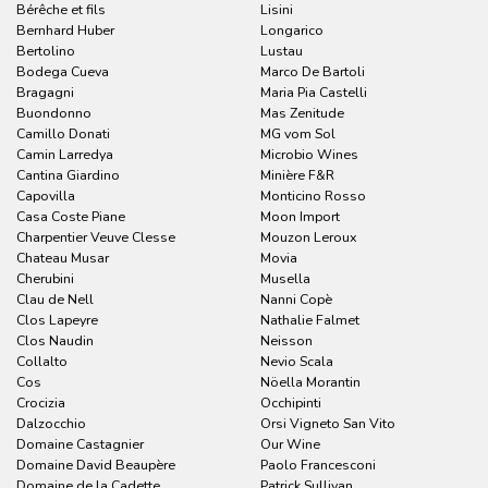
Bérêche et fils
Lisini
Bernhard Huber
Longarico
Bertolino
Lustau
Bodega Cueva
Marco De Bartoli
Bragagni
Maria Pia Castelli
Buondonno
Mas Zenitude
Camillo Donati
MG vom Sol
Camin Larredya
Microbio Wines
Cantina Giardino
Minière F&R
Capovilla
Monticino Rosso
Casa Coste Piane
Moon Import
Charpentier Veuve Clesse
Mouzon Leroux
Chateau Musar
Movia
Cherubini
Musella
Clau de Nell
Nanni Copè
Clos Lapeyre
Nathalie Falmet
Clos Naudin
Neisson
Collalto
Nevio Scala
Cos
Nöella Morantin
Crocizia
Occhipinti
Dalzocchio
Orsi Vigneto San Vito
Domaine Castagnier
Our Wine
Domaine David Beaupère
Paolo Francesconi
Domaine de la Cadette
Patrick Sullivan