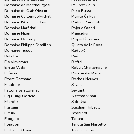
Domaine de Montbourgeau
Philippe Colin
Domaine du Clair Obscur
Piero Busso
Domaine Guillemot-Michel
Pivnica Čajkov
Domaine l'Ancienne Cure
Podere Pradarolo
Domaine Maréchal
Pojer e Sandri
Domaine Milan
Praesidium
Domaine Overnoy
Proprietà Sperino
Domaine Philippe Chatillon
Quinta de la Rosa
Domaine Tissot
Radovič
Dufaitre
Revì
Els Vinyerons
Rieffel
Emilio Vada
Robert Charlemagne
Enò-Trio
Rocche dei Manzoni
Ettore Germano
Roches Neuves
Fatalone
Savart
Fattoria San Lorenzo
Sextant
Figli Luigi Oddero
Sistema Vinari
Filarole
SoloUva
Flaibani
Stéphan Thibault
Fleury
Stroblhof
Fongaro
Tarlant
Foradori
Tenuta San Marcello
Fuchs und Hase
Tenute Dettori