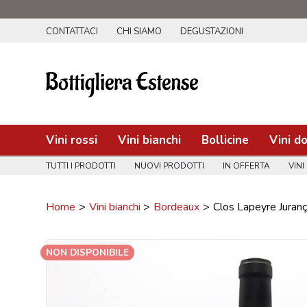
CONTATTACI
CHI SIAMO
DEGUSTAZIONI
Vini rossi
Vini bianchi
Bollicine
Vini do
TUTTI I PRODOTTI
NUOVI PRODOTTI
IN OFFERTA
VINI
Home
Vini bianchi
Bordeaux
Clos Lapeyre Juranç
NON DISPONIBILE