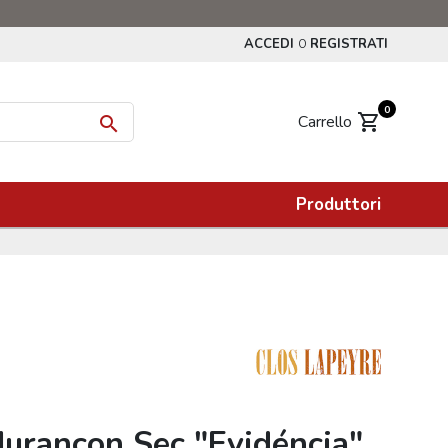
ACCEDI
REGISTRATI
O
0
shopping_cart
Carrello

Produttori
Jurançon Sec "Evidéncia"