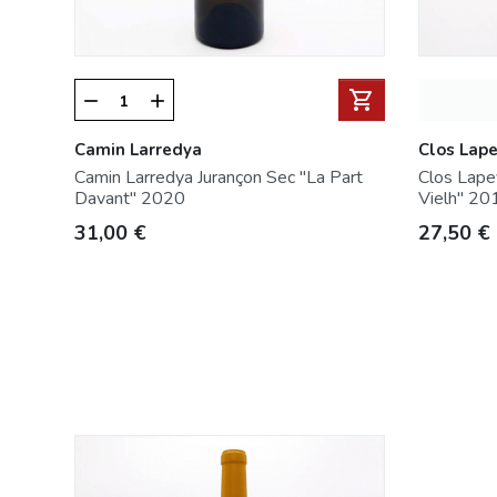
shopping_cart
remove
add
Camin Larredya
Clos Lap
Camin Larredya Jurançon Sec "La Part
Clos Lape
Davant" 2020
Vielh" 20
Prezzo
Prezzo
31,00 €
27,50 €