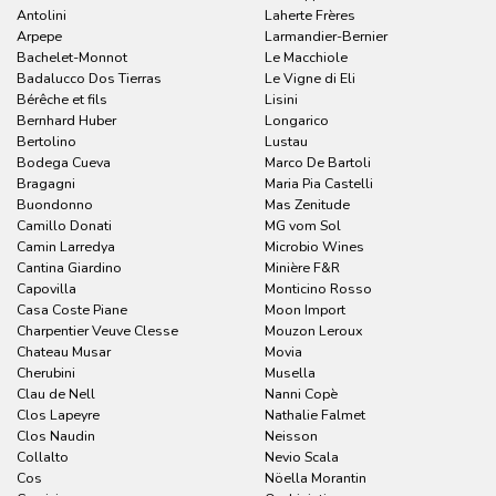
Antolini
Laherte Frères
Arpepe
Larmandier-Bernier
Bachelet-Monnot
Le Macchiole
Badalucco Dos Tierras
Le Vigne di Eli
Bérêche et fils
Lisini
Bernhard Huber
Longarico
Bertolino
Lustau
Bodega Cueva
Marco De Bartoli
Bragagni
Maria Pia Castelli
Buondonno
Mas Zenitude
Camillo Donati
MG vom Sol
Camin Larredya
Microbio Wines
Cantina Giardino
Minière F&R
Capovilla
Monticino Rosso
Casa Coste Piane
Moon Import
Charpentier Veuve Clesse
Mouzon Leroux
Chateau Musar
Movia
Cherubini
Musella
Clau de Nell
Nanni Copè
Clos Lapeyre
Nathalie Falmet
Clos Naudin
Neisson
Collalto
Nevio Scala
Cos
Nöella Morantin