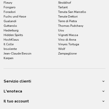
Fleury
Stroblhof
Fongaro
Tarlant
Foradori
Tenuta San Marcello
Fuchs und Hase
Tenute Dettori
Gualandi
Terre di Pietra
Guttarolo
Thomas Puéchavy
Haderburg
Uou
Hidden Spirits
Vigneti Massa
HochKlaus
Vino di Anna
Il Colle
Vinyes Tortuga
Insolente
Wolf
Jean-Claude Bessin
Zampaglione
Kerpen
Servizio clienti
L'enoteca
Il tuo account