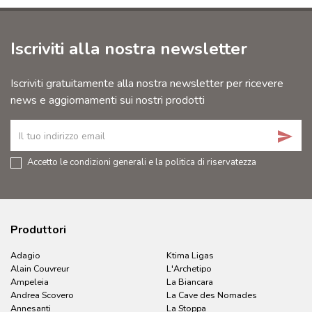
Iscriviti alla nostra newsletter
Iscriviti gratuitamente alla nostra newsletter per ricevere
news e aggiornamenti sui nostri prodotti
send
Accetto le condizioni generali e la politica di riservatezza
Produttori
Adagio
Ktima Ligas
Alain Couvreur
L'Archetipo
Ampeleia
La Biancara
Andrea Scovero
La Cave des Nomades
Annesanti
La Stoppa