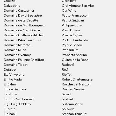
Crocizia
Occhipinti
Dalzocchio
Orsi Vigneto San Vito
Domaine Castagnier
Our Wine
Domaine David Beaupère
Paolo Francesconi
Domaine de la Cadette
Patrick Sullivan
Domaine de Montbourgeau
Philippe Colin
Domaine du Clair Obscur
Piero Busso
Domaine Guillemot-Michel
Pivnica Čajkov
Domaine l'Ancienne Cure
Podere Pradarolo
Domaine Maréchal
Pojer e Sandri
Domaine Milan
Praesidium
Domaine Overnoy
Proprietà Sperino
Domaine Philippe Chatillon
Quinta de la Rosa
Domaine Tissot
Radovič
Dufaitre
Revì
Els Vinyerons
Rieffel
Emilio Vada
Robert Charlemagne
Enò-Trio
Rocche dei Manzoni
Ettore Germano
Roches Neuves
Fatalone
Savart
Fattoria San Lorenzo
Sextant
Figli Luigi Oddero
Sistema Vinari
Filarole
SoloUva
Flaibani
Stéphan Thibault