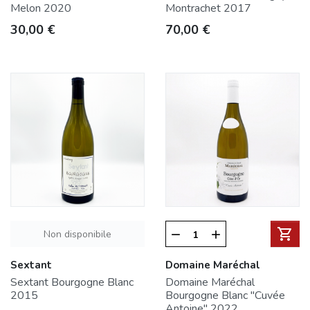
Melon 2020
Montrachet 2017
Prezzo
Prezzo
30,00 €
70,00 €
shopping_cart
Non disponibile
remove
add
Sextant
Domaine Maréchal
Sextant Bourgogne Blanc
Domaine Maréchal
2015
Bourgogne Blanc "Cuvée
Antoine" 2022