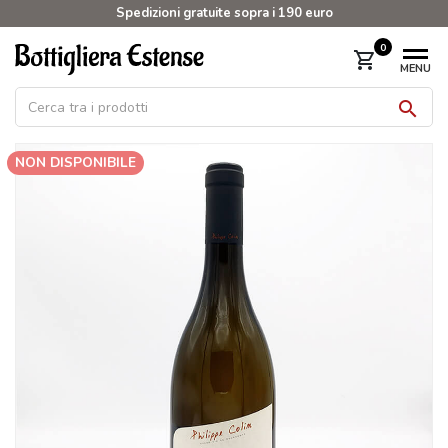
Spedizioni gratuite sopra i 190 euro
0
shopping_cart
MENU

NON DISPONIBILE