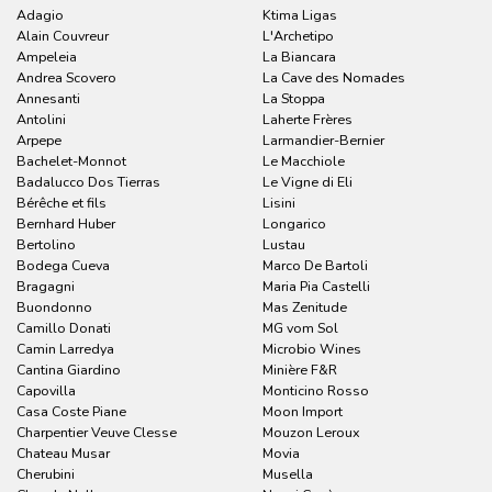
Adagio
Ktima Ligas
Alain Couvreur
L'Archetipo
Ampeleia
La Biancara
Andrea Scovero
La Cave des Nomades
Annesanti
La Stoppa
Antolini
Laherte Frères
Arpepe
Larmandier-Bernier
Bachelet-Monnot
Le Macchiole
Badalucco Dos Tierras
Le Vigne di Eli
Bérêche et fils
Lisini
Bernhard Huber
Longarico
Bertolino
Lustau
Bodega Cueva
Marco De Bartoli
Bragagni
Maria Pia Castelli
Buondonno
Mas Zenitude
Camillo Donati
MG vom Sol
Camin Larredya
Microbio Wines
Cantina Giardino
Minière F&R
Capovilla
Monticino Rosso
Casa Coste Piane
Moon Import
Charpentier Veuve Clesse
Mouzon Leroux
Chateau Musar
Movia
Cherubini
Musella