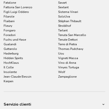
Fatalone
Savart
Fattoria San Lorenzo
Sextant
Figli Luigi Oddero
Sistema Vinari
Filarole
SoloUva
Flaibani
Stéphan Thibault
Fleury
Stroblhof
Fongaro
Tarlant
Foradori
Tenuta San Marcello
Fuchs und Hase
Tenute Dettori
Gualandi
Terre di Pietra
Guttarolo
Thomas Puéchavy
Haderburg
Uou
Hidden Spirits
Vigneti Massa
HochKlaus
Vino di Anna
Il Colle
Vinyes Tortuga
Insolente
Wolf
Jean-Claude Bessin
Zampaglione
Kerpen
Servizio clienti