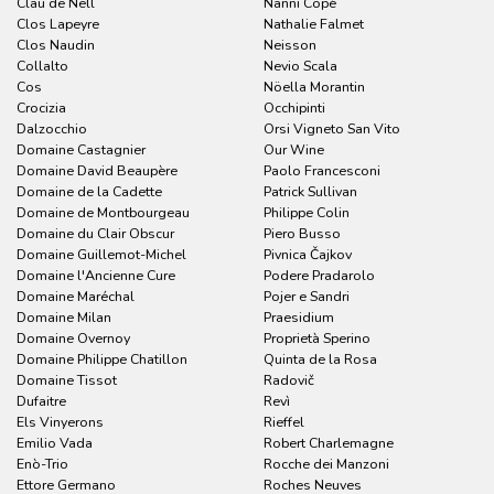
Clau de Nell
Nanni Copè
Clos Lapeyre
Nathalie Falmet
Clos Naudin
Neisson
Collalto
Nevio Scala
Cos
Nöella Morantin
Crocizia
Occhipinti
Dalzocchio
Orsi Vigneto San Vito
Domaine Castagnier
Our Wine
Domaine David Beaupère
Paolo Francesconi
Domaine de la Cadette
Patrick Sullivan
Domaine de Montbourgeau
Philippe Colin
Domaine du Clair Obscur
Piero Busso
Domaine Guillemot-Michel
Pivnica Čajkov
Domaine l'Ancienne Cure
Podere Pradarolo
Domaine Maréchal
Pojer e Sandri
Domaine Milan
Praesidium
Domaine Overnoy
Proprietà Sperino
Domaine Philippe Chatillon
Quinta de la Rosa
Domaine Tissot
Radovič
Dufaitre
Revì
Els Vinyerons
Rieffel
Emilio Vada
Robert Charlemagne
Enò-Trio
Rocche dei Manzoni
Ettore Germano
Roches Neuves