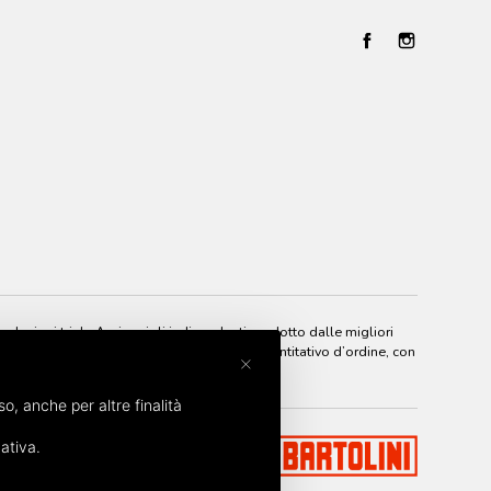
elezioni triple A, vignaioli indipendenti prodotto dalle migliori
odo semplice e sicuro, senza nessun minimo quantitativo d’ordine, con
×
so, anche per altre finalità
ativa.