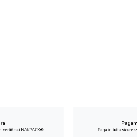
ura
Pagame
i e certificati NAKPACK®
Paga in tutta sicurez