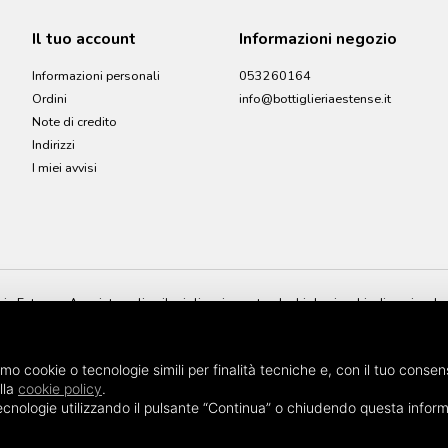
Il tuo account
Informazioni negozio
Informazioni personali
053260164
Ordini
info@bottiglieriaestense.it
Note di credito
Indirizzi
I miei avvisi
ia Estense. Acquista online il miglior vino naturale, biologico, biodinamico, le s
e è lo shop online dove potrai trovare e acquistare i migliori vini naturali in m
amo cookie o tecnologie simili per finalità tecniche e, con il tuo consen
lla
cookie policy
.
i tecnologie utilizzando il pulsante “Continua” o chiudendo questa inform