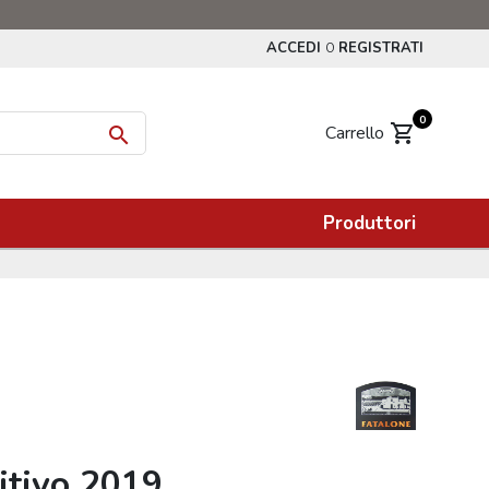
ACCEDI
REGISTRATI
O
0
shopping_cart
Carrello

Produttori
itivo 2019