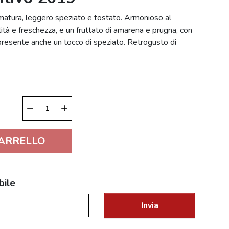
a matura, leggero speziato e tostato. Armonioso al
ità e freschezza, e un fruttato di amarena e prugna, con
presente anche un tocco di speziato. Retrogusto di
remove
add
CARRELLO
bile
Invia