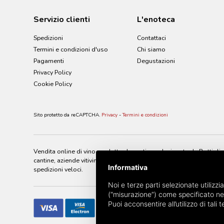
Servizio clienti
L'enoteca
Spedizioni
Contattaci
Termini e condizioni d'uso
Chi siamo
Pagamenti
Degustazioni
Privacy Policy
Cookie Policy
Sito protetto da reCAPTCHA.
Privacy
-
Termini e condizioni
Vendita online di vino prodotto da cantine selezionate da Bottiglier
cantine, aziende vitivinicole di tutto il mondo. Bottiglieria Estens
Informativa
spedizioni veloci.
Noi e terze parti selezionate utilizzi
(“misurazione”) come specificato ne
Puoi acconsentire all’utilizzo di tal