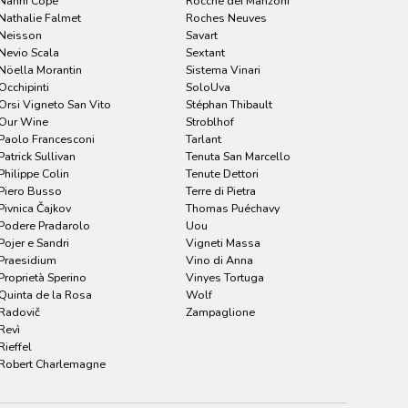
Nanni Copè
Rocche dei Manzoni
Nathalie Falmet
Roches Neuves
Neisson
Savart
Nevio Scala
Sextant
Nöella Morantin
Sistema Vinari
Occhipinti
SoloUva
Orsi Vigneto San Vito
Stéphan Thibault
Our Wine
Stroblhof
Paolo Francesconi
Tarlant
Patrick Sullivan
Tenuta San Marcello
Philippe Colin
Tenute Dettori
Piero Busso
Terre di Pietra
Pivnica Čajkov
Thomas Puéchavy
Podere Pradarolo
Uou
Pojer e Sandri
Vigneti Massa
Praesidium
Vino di Anna
Proprietà Sperino
Vinyes Tortuga
Quinta de la Rosa
Wolf
Radovič
Zampaglione
Revì
Rieffel
Robert Charlemagne