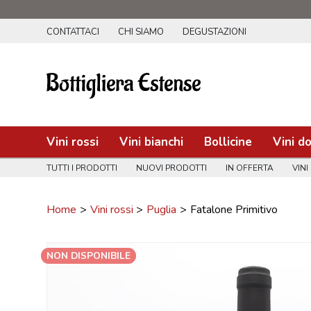
CONTATTACI
CHI SIAMO
DEGUSTAZIONI
Vini rossi
Vini bianchi
Bollicine
Vini do
TUTTI I PRODOTTI
NUOVI PRODOTTI
IN OFFERTA
VINI
Home
Vini rossi
Puglia
Fatalone Primitivo
NON DISPONIBILE