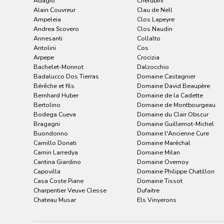
Adagio
Cherubini
Alain Couvreur
Clau de Nell
Ampeleia
Clos Lapeyre
Andrea Scovero
Clos Naudin
Annesanti
Collalto
Antolini
Cos
Arpepe
Crocizia
Bachelet-Monnot
Dalzocchio
Badalucco Dos Tierras
Domaine Castagnier
Bérêche et fils
Domaine David Beaupère
Bernhard Huber
Domaine de la Cadette
Bertolino
Domaine de Montbourgeau
Bodega Cueva
Domaine du Clair Obscur
Bragagni
Domaine Guillemot-Michel
Buondonno
Domaine l'Ancienne Cure
Camillo Donati
Domaine Maréchal
Camin Larredya
Domaine Milan
Cantina Giardino
Domaine Overnoy
Capovilla
Domaine Philippe Chatillon
Casa Coste Piane
Domaine Tissot
Charpentier Veuve Clesse
Dufaitre
Chateau Musar
Els Vinyerons