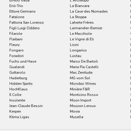
Emilio Vada
L'Archetipo
Enò-Trio
La Biancara
Ettore Germano
La Cave des Nomades
Fatalone
La Stoppa
Fattoria San Lorenzo
Laherte Frères
Figli Luigi Oddero
Larmandier-Bernier
Filarole
Le Macchiole
Flaibani
Le Vigne di Eli
Fleury
Lisini
Fongaro
Longarico
Foradori
Lustau
Fuchs und Hase
Marco De Bartoli
Gualandi
Maria Pia Castelli
Guttarolo
Mas Zenitude
Haderburg
MG vom Sol
Hidden Spirits
Microbio Wines
HochKlaus
Minière F&R
Il Colle
Monticino Rosso
Insolente
Moon Import
Jean-Claude Bessin
Mouzon Leroux
Kerpen
Movia
Ktima Ligas
Musella