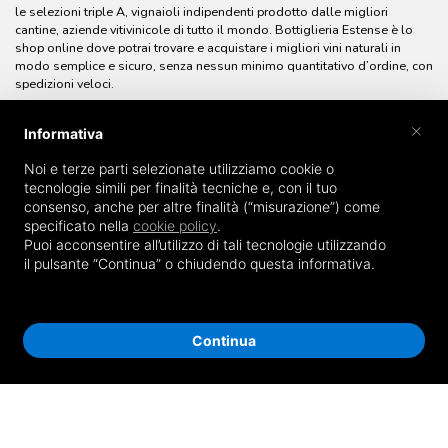
le selezioni triple A, vignaioli indipendenti prodotto dalle migliori
cantine, aziende vitivinicole di tutto il mondo. Bottiglieria Estense è lo
shop online dove potrai trovare e acquistare i migliori vini naturali in
modo semplice e sicuro, senza nessun minimo quantitativo d’ordine, con
spedizioni veloci.
×
Informativa
Noi e terze parti selezionate utilizziamo cookie o
tecnologie simili per finalità tecniche e, con il tuo
consenso, anche per altre finalità (“misurazione”) come
specificato nella
cookie policy
.
Puoi acconsentire all’utilizzo di tali tecnologie utilizzando
il pulsante “Continua” o chiudendo questa informativa.
Continua
© Bottiglieria Estense Enoteca - Enoteca online - P.IVA 0190313038