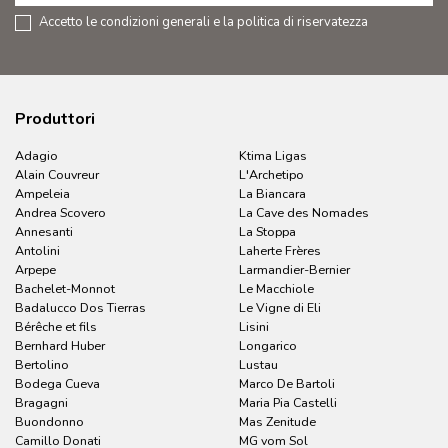
Accetto le condizioni generali e la politica di riservatezza
Produttori
Adagio
Ktima Ligas
Alain Couvreur
L'Archetipo
Ampeleia
La Biancara
Andrea Scovero
La Cave des Nomades
Annesanti
La Stoppa
Antolini
Laherte Frères
Arpepe
Larmandier-Bernier
Bachelet-Monnot
Le Macchiole
Badalucco Dos Tierras
Le Vigne di Eli
Bérêche et fils
Lisini
Bernhard Huber
Longarico
Bertolino
Lustau
Bodega Cueva
Marco De Bartoli
Bragagni
Maria Pia Castelli
Buondonno
Mas Zenitude
Camillo Donati
MG vom Sol