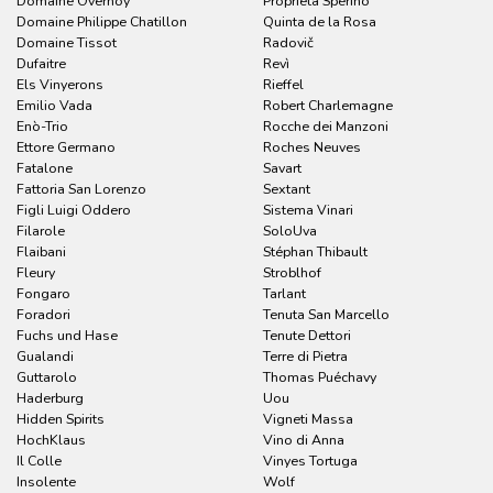
Domaine Overnoy
Proprietà Sperino
Domaine Philippe Chatillon
Quinta de la Rosa
Domaine Tissot
Radovič
Dufaitre
Revì
Els Vinyerons
Rieffel
Emilio Vada
Robert Charlemagne
Enò-Trio
Rocche dei Manzoni
Ettore Germano
Roches Neuves
Fatalone
Savart
Fattoria San Lorenzo
Sextant
Figli Luigi Oddero
Sistema Vinari
Filarole
SoloUva
Flaibani
Stéphan Thibault
Fleury
Stroblhof
Fongaro
Tarlant
Foradori
Tenuta San Marcello
Fuchs und Hase
Tenute Dettori
Gualandi
Terre di Pietra
Guttarolo
Thomas Puéchavy
Haderburg
Uou
Hidden Spirits
Vigneti Massa
HochKlaus
Vino di Anna
Il Colle
Vinyes Tortuga
Insolente
Wolf