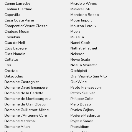
Camin Larredya
Microbio Wines
Cantina Giardino
Minière F&R
Capovilla
Monticino Rosso
Casa Coste Piane
Moon Import
Charpentier Veuve Clesse
Mouzon Leroux
Chateau Musar
Movia
Cherubini
Musella
Clau de Nell
Nanni Copè
Clos Lapeyre
Nathalie Falmet
Clos Naudin
Neisson
Collalto
Nevio Scala
Cos
Nöella Morantin
Crocizia
Occhipinti
Dalzocchio
Orsi Vigneto San Vito
Domaine Castagnier
Our Wine
Domaine David Beaupère
Paolo Francesconi
Domaine de la Cadette
Patrick Sullivan
Domaine de Montbourgeau
Philippe Colin
Domaine du Clair Obscur
Piero Busso
Domaine Guillemot-Michel
Pivnica Čajkov
Domaine l'Ancienne Cure
Podere Pradarolo
Domaine Maréchal
Pojer e Sandri
Domaine Milan
Praesidium