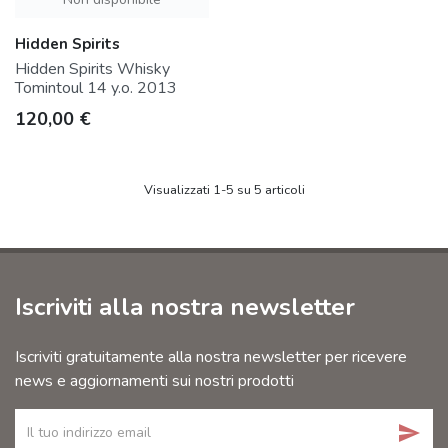
Hidden Spirits
Hidden Spirits Whisky
Tomintoul 14 y.o. 2013
Prezzo
120,00 €
Visualizzati 1-5 su 5 articoli
Iscriviti alla nostra newsletter
Iscriviti gratuitamente alla nostra newsletter per ricevere
news e aggiornamenti sui nostri prodotti
send