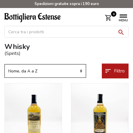
Spedizioni gratuite sopra i 190 euro
0
shopping_cart
MENU

Whisky
(Spirits)
sort
Filtro