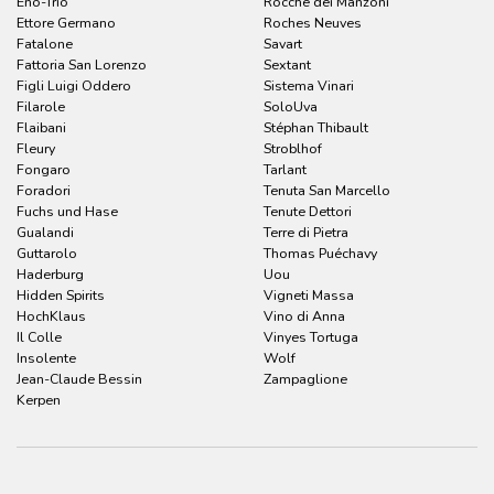
Enò-Trio
Rocche dei Manzoni
Ettore Germano
Roches Neuves
Fatalone
Savart
Fattoria San Lorenzo
Sextant
Figli Luigi Oddero
Sistema Vinari
Filarole
SoloUva
Flaibani
Stéphan Thibault
Fleury
Stroblhof
Fongaro
Tarlant
Foradori
Tenuta San Marcello
Fuchs und Hase
Tenute Dettori
Gualandi
Terre di Pietra
Guttarolo
Thomas Puéchavy
Haderburg
Uou
Hidden Spirits
Vigneti Massa
HochKlaus
Vino di Anna
Il Colle
Vinyes Tortuga
Insolente
Wolf
Jean-Claude Bessin
Zampaglione
Kerpen