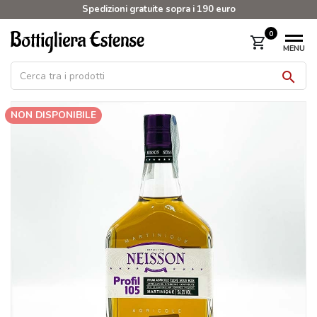
Spedizioni gratuite sopra i 190 euro
0
shopping_cart
MENU

NON DISPONIBILE