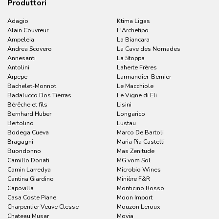
Produttori
Adagio
Ktima Ligas
Alain Couvreur
L'Archetipo
Ampeleia
La Biancara
Andrea Scovero
La Cave des Nomades
Annesanti
La Stoppa
Antolini
Laherte Frères
Arpepe
Larmandier-Bernier
Bachelet-Monnot
Le Macchiole
Badalucco Dos Tierras
Le Vigne di Eli
Bérêche et fils
Lisini
Bernhard Huber
Longarico
Bertolino
Lustau
Bodega Cueva
Marco De Bartoli
Bragagni
Maria Pia Castelli
Buondonno
Mas Zenitude
Camillo Donati
MG vom Sol
Camin Larredya
Microbio Wines
Cantina Giardino
Minière F&R
Capovilla
Monticino Rosso
Casa Coste Piane
Moon Import
Charpentier Veuve Clesse
Mouzon Leroux
Chateau Musar
Movia