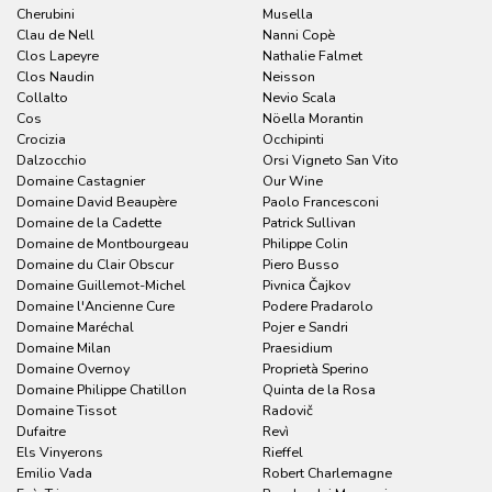
Cherubini
Musella
Clau de Nell
Nanni Copè
Clos Lapeyre
Nathalie Falmet
Clos Naudin
Neisson
Collalto
Nevio Scala
Cos
Nöella Morantin
Crocizia
Occhipinti
Dalzocchio
Orsi Vigneto San Vito
Domaine Castagnier
Our Wine
Domaine David Beaupère
Paolo Francesconi
Domaine de la Cadette
Patrick Sullivan
Domaine de Montbourgeau
Philippe Colin
Domaine du Clair Obscur
Piero Busso
Domaine Guillemot-Michel
Pivnica Čajkov
Domaine l'Ancienne Cure
Podere Pradarolo
Domaine Maréchal
Pojer e Sandri
Domaine Milan
Praesidium
Domaine Overnoy
Proprietà Sperino
Domaine Philippe Chatillon
Quinta de la Rosa
Domaine Tissot
Radovič
Dufaitre
Revì
Els Vinyerons
Rieffel
Emilio Vada
Robert Charlemagne