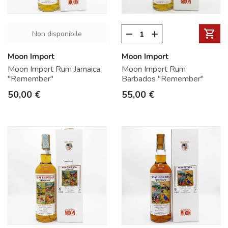
shopping_cart
Non disponibile
remove
add
Moon Import
Moon Import
Moon Import Rum Jamaica
Moon Import Rum
"Remember"
Barbados "Remember"
Prezzo
Prezzo
50,00 €
55,00 €