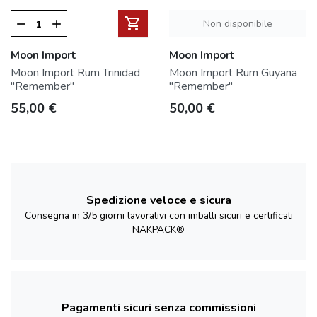
shopping_cart
Non disponibile
remove
add
Moon Import
Moon Import
Moon Import Rum Trinidad
Moon Import Rum Guyana
"Remember"
"Remember"
Prezzo
Prezzo
55,00 €
50,00 €
Spedizione veloce e sicura
Consegna in 3/5 giorni lavorativi con imballi sicuri e certificati
NAKPACK®
Pagamenti sicuri senza commissioni