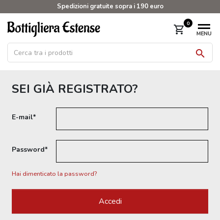
Spedizioni gratuite sopra i 190 euro
0
shopping_cart
MENU

SEI GIÀ REGISTRATO?
E-mail
Password
Hai dimenticato la password?
Accedi