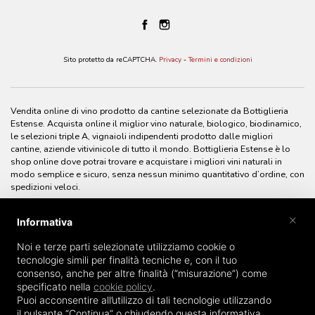
Sito protetto da reCAPTCHA.
Privacy
-
Termini e condizioni
Vendita online di vino prodotto da cantine selezionate da Bottiglieria
Estense. Acquista online il miglior vino naturale, biologico, biodinamico,
le selezioni triple A, vignaioli indipendenti prodotto dalle migliori
cantine, aziende vitivinicole di tutto il mondo. Bottiglieria Estense è lo
shop online dove potrai trovare e acquistare i migliori vini naturali in
modo semplice e sicuro, senza nessun minimo quantitativo d’ordine, con
spedizioni veloci.
×
Informativa
Noi e terze parti selezionate utilizziamo cookie o
tecnologie simili per finalità tecniche e, con il tuo
consenso, anche per altre finalità (“misurazione”) come
specificato nella
cookie policy
.
Puoi acconsentire all’utilizzo di tali tecnologie utilizzando
il pulsante “Continua” o chiudendo questa informativa.