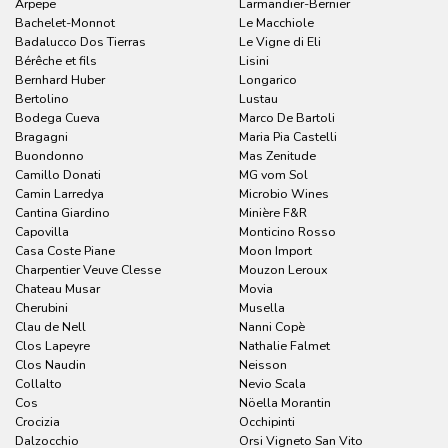
Arpepe
Larmandier-Bernier
Bachelet-Monnot
Le Macchiole
Badalucco Dos Tierras
Le Vigne di Eli
Bérêche et fils
Lisini
Bernhard Huber
Longarico
Bertolino
Lustau
Bodega Cueva
Marco De Bartoli
Bragagni
Maria Pia Castelli
Buondonno
Mas Zenitude
Camillo Donati
MG vom Sol
Camin Larredya
Microbio Wines
Cantina Giardino
Minière F&R
Capovilla
Monticino Rosso
Casa Coste Piane
Moon Import
Charpentier Veuve Clesse
Mouzon Leroux
Chateau Musar
Movia
Cherubini
Musella
Clau de Nell
Nanni Copè
Clos Lapeyre
Nathalie Falmet
Clos Naudin
Neisson
Collalto
Nevio Scala
Cos
Nöella Morantin
Crocizia
Occhipinti
Dalzocchio
Orsi Vigneto San Vito