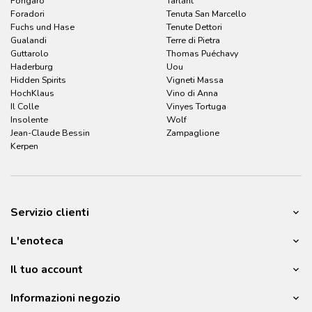
Fongaro
Tarlant
Foradori
Tenuta San Marcello
Fuchs und Hase
Tenute Dettori
Gualandi
Terre di Pietra
Guttarolo
Thomas Puéchavy
Haderburg
Uou
Hidden Spirits
Vigneti Massa
HochKlaus
Vino di Anna
Il Colle
Vinyes Tortuga
Insolente
Wolf
Jean-Claude Bessin
Zampaglione
Kerpen
Servizio clienti
L'enoteca
Il tuo account
Informazioni negozio