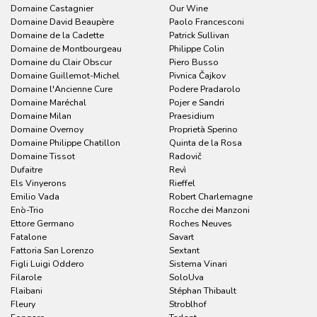
Domaine Castagnier
Our Wine
Domaine David Beaupère
Paolo Francesconi
Domaine de la Cadette
Patrick Sullivan
Domaine de Montbourgeau
Philippe Colin
Domaine du Clair Obscur
Piero Busso
Domaine Guillemot-Michel
Pivnica Čajkov
Domaine l'Ancienne Cure
Podere Pradarolo
Domaine Maréchal
Pojer e Sandri
Domaine Milan
Praesidium
Domaine Overnoy
Proprietà Sperino
Domaine Philippe Chatillon
Quinta de la Rosa
Domaine Tissot
Radovič
Dufaitre
Revì
Els Vinyerons
Rieffel
Emilio Vada
Robert Charlemagne
Enò-Trio
Rocche dei Manzoni
Ettore Germano
Roches Neuves
Fatalone
Savart
Fattoria San Lorenzo
Sextant
Figli Luigi Oddero
Sistema Vinari
Filarole
SoloUva
Flaibani
Stéphan Thibault
Fleury
Stroblhof