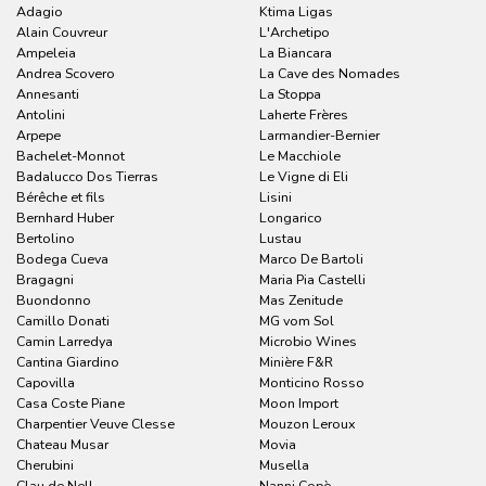
Adagio
Ktima Ligas
Alain Couvreur
L'Archetipo
Ampeleia
La Biancara
Andrea Scovero
La Cave des Nomades
Annesanti
La Stoppa
Antolini
Laherte Frères
Arpepe
Larmandier-Bernier
Bachelet-Monnot
Le Macchiole
Badalucco Dos Tierras
Le Vigne di Eli
Bérêche et fils
Lisini
Bernhard Huber
Longarico
Bertolino
Lustau
Bodega Cueva
Marco De Bartoli
Bragagni
Maria Pia Castelli
Buondonno
Mas Zenitude
Camillo Donati
MG vom Sol
Camin Larredya
Microbio Wines
Cantina Giardino
Minière F&R
Capovilla
Monticino Rosso
Casa Coste Piane
Moon Import
Charpentier Veuve Clesse
Mouzon Leroux
Chateau Musar
Movia
Cherubini
Musella
Clau de Nell
Nanni Copè