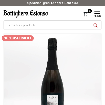
Spedizioni gratuite sopra i 190 euro
0
shopping_cart
MENU

NON DISPONIBILE