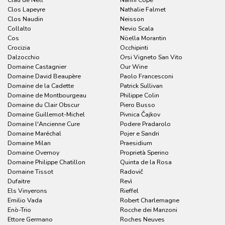
Clos Lapeyre
Nathalie Falmet
Clos Naudin
Neisson
Collalto
Nevio Scala
Cos
Nöella Morantin
Crocizia
Occhipinti
Dalzocchio
Orsi Vigneto San Vito
Domaine Castagnier
Our Wine
Domaine David Beaupère
Paolo Francesconi
Domaine de la Cadette
Patrick Sullivan
Domaine de Montbourgeau
Philippe Colin
Domaine du Clair Obscur
Piero Busso
Domaine Guillemot-Michel
Pivnica Čajkov
Domaine l'Ancienne Cure
Podere Pradarolo
Domaine Maréchal
Pojer e Sandri
Domaine Milan
Praesidium
Domaine Overnoy
Proprietà Sperino
Domaine Philippe Chatillon
Quinta de la Rosa
Domaine Tissot
Radovič
Dufaitre
Revì
Els Vinyerons
Rieffel
Emilio Vada
Robert Charlemagne
Enò-Trio
Rocche dei Manzoni
Ettore Germano
Roches Neuves