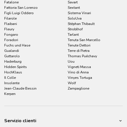
Fatalone
Savart
Fattoria San Lorenzo
Sextant
Figli Luigi Oddero
Sistema Vinari
Filarole
SoloUva
Flaibani
Stéphan Thibault
Fleury
Stroblhof
Fongaro
Tarlant
Foradori
Tenuta San Marcello
Fuchs und Hase
Tenute Dettori
Gualandi
Terre di Pietra
Guttarolo
Thomas Puéchavy
Haderburg
Uou
Hidden Spirits
Vigneti Massa
HochKlaus
Vino di Anna
Il Colle
Vinyes Tortuga
Insolente
Wolf
Jean-Claude Bessin
Zampaglione
Kerpen
Servizio clienti